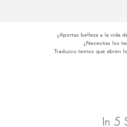
¿Aportas belleza a la vida d
¿Necesitas los t
Traduzco textos que abren lo
¿Aportas belleza a la vida d
In 5 
¿Necesitas los t