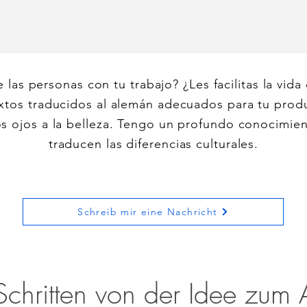
e las personas con tu trabajo? ¿Les facilitas la vida
extos traducidos al alemán adecuados para tu produ
s ojos a la belleza. Tengo un profundo conocimie
traducen las diferencias culturales.
Schreib mir eine Nachricht
e las personas con tu trabajo? ¿Les facilitas la vida
Schritten von der Idee zum A
extos traducidos al alemán adecuados para tu produ