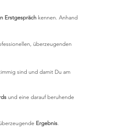
nto del lenguaje y sé cómo se
n Erstgespräch
kennen. Anhand
professionellen, überzeugenden
stimmig sind und damit Du am
rds
und eine darauf beruhende
as überzeugende
Ergebnis
.