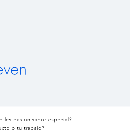
even
 o les das un sabor especial?
cto o tu trabajo?