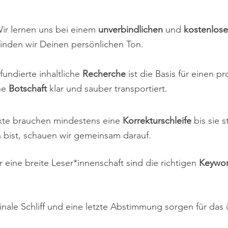
s ojos a la belleza. Tengo un profundo conocimie
traducen las diferencias culturales.
Wir lernen uns bei einem
unverbindlichen
und
kostenlose
inden wir Deinen persönlichen Ton.
 fundierte inhaltliche
Recherche
ist die Basis für einen 
ine
Botschaft
klar und sauber transportiert.
exte brauchen mindestens eine
Korrekturschleife
bis sie 
 bist, schauen wir gemeinsam darauf.
r eine breite Leser*innenschaft sind die richtigen
Keywo
finale Schliff und eine letzte Abstimmung sorgen für d