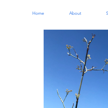
Home
About
S