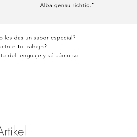
Alba genau richtig."
 o les das un sabor especial?
cto o tu trabajo?
nto del lenguaje y sé cómo se
 o les das un sabor especial?
rtikel
cto o tu trabajo?